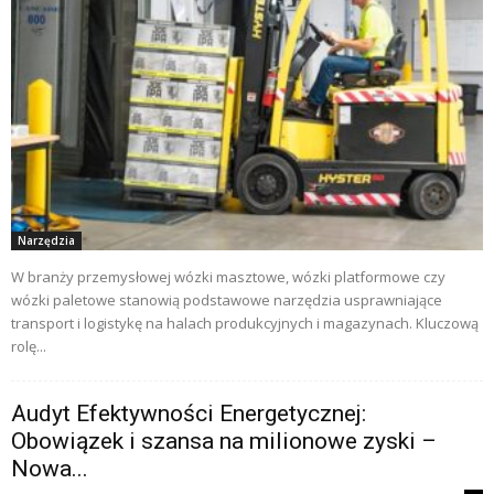
Narzędzia
W branży przemysłowej wózki masztowe, wózki platformowe czy
wózki paletowe stanowią podstawowe narzędzia usprawniające
transport i logistykę na halach produkcyjnych i magazynach. Kluczową
rolę...
Audyt Efektywności Energetycznej:
Obowiązek i szansa na milionowe zyski –
Nowa...