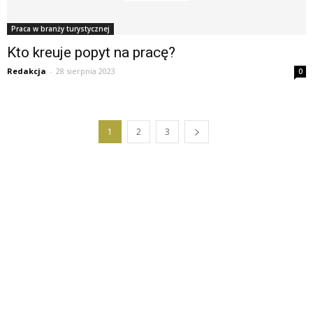
Praca w branży turystycznej
Kto kreuje popyt na pracę?
Redakcja
-
28 sierpnia 2023
0
1
2
3