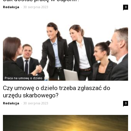
Redakcja
-
30 sierpnia 2023
0
Praca na umowę o dzieło
Czy umowę o dzieło trzeba zgłaszać do
urzędu skarbowego?
Redakcja
-
30 sierpnia 2023
0