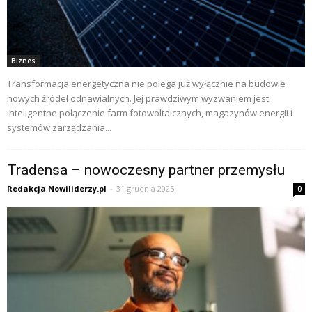
Biznes
Transformacja energetyczna nie polega już wyłącznie na budowie
nowych źródeł odnawialnych. Jej prawdziwym wyzwaniem jest
inteligentne połączenie farm fotowoltaicznych, magazynów energii i
systemów zarządzania...
Tradensa – nowoczesny partner przemysłu
Redakcja Nowiliderzy.pl
-
31 grudnia 2025
0