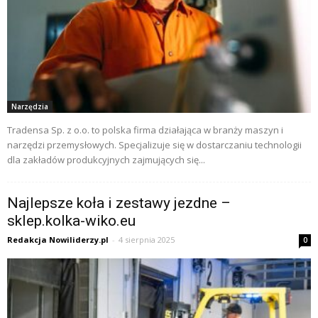
Narzędzia
Tradensa Sp. z o.o. to polska firma działająca w branży maszyn i
narzędzi przemysłowych. Specjalizuje się w dostarczaniu technologii
dla zakładów produkcyjnych zajmujących się...
Najlepsze koła i zestawy jezdne –
sklep.kolka-wiko.eu
Redakcja Nowiliderzy.pl
-
4 sierpnia 2025
0