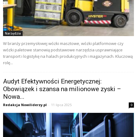
Narzędzia
W branży przemysłowej wózki masztowe, wózki platformowe czy
wózki paletowe stanowią podstawowe narzędzia usprawniające
transport i logistykę na halach produkcyjnych i magazynach. Kluczową
rolę...
Audyt Efektywności Energetycznej:
Obowiązek i szansa na milionowe zyski –
Nowa...
Redakcja Nowiliderzy.pl
-
11 lipca 2025
0