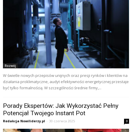
Rozwój
W świetle nowych przepisów unijnych oraz presji rynków i klientów na
działania proklimatyczne, audyt efektywności energetycznej przestaje
być tylko formalnością. W szczególności średnie firmy,...
Porady Ekspertów: Jak Wykorzystać Pełny
Potencjał Twojego Instant Pot
Redakcja Nowiliderzy.pl
-
30 czerwca 2025
0