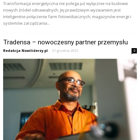
Transformacja energetyczna nie polega już wyłącznie na budowie
nowych źródeł odnawialnych. Jej prawdziwym wyzwaniem jest
inteligentne połączenie farm fotowoltaicznych, magazynów energii i
systemów zarządzania...
Tradensa – nowoczesny partner przemysłu
Redakcja Nowiliderzy.pl
-
31 grudnia 2025
0