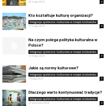
20 maja 2024
0
Kto kształtuje kulturę organizacji?
Integracja społeczna i kulturowa w nowym środowisku
17 maja 2024
0
Na czym polega polityka kulturalna w
Polsce?
Integracja społeczna i kulturowa w nowym środowisku
12 maja 2024
0
Jakie są normy kulturowe?
Integracja społeczna i kulturowa w nowym środowisku
1 maja 2024
0
Dlaczego warto kontynuować tradycje?
Integracja społeczna i kulturowa w nowym środowisku
23 kwietnia 2024
0