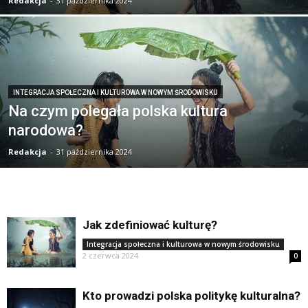
Redakcja
-
31 października 2024
INTEGRACJA SPOŁECZNA I KULTUROWA W NOWYM ŚRODOWISKU
Na czym polegała polska kultura
narodowa?
Redakcja
-
31 października 2024
Jak zdefiniować kulturę?
Integracja społeczna i kulturowa w nowym środowisku
2 czerwca 2024
0
Kto prowadzi polska politykę kulturalna?