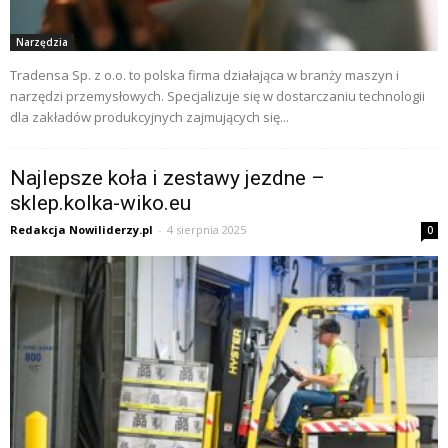
Narzędzia
Tradensa Sp. z o.o. to polska firma działająca w branży maszyn i
narzędzi przemysłowych. Specjalizuje się w dostarczaniu technologii
dla zakładów produkcyjnych zajmujących się...
Najlepsze koła i zestawy jezdne –
sklep.kolka-wiko.eu
Redakcja Nowiliderzy.pl
-
4 sierpnia 2025
0