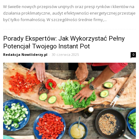
W świetle nowych przepisów unijnych oraz presji rynków i klientów na
działania proklimatyczne, audyt efektywności energetycznej przestaje
być tylko formalnością. W szczególności średnie firmy,...
Porady Ekspertów: Jak Wykorzystać Pełny
Potencjał Twojego Instant Pot
Redakcja Nowiliderzy.pl
-
30 czerwca 2025
0