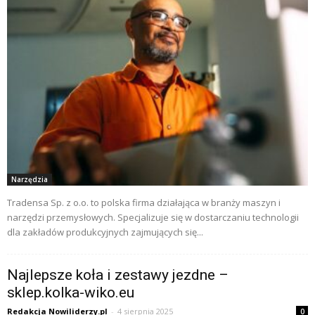
Narzędzia
Tradensa Sp. z o.o. to polska firma działająca w branży maszyn i
narzędzi przemysłowych. Specjalizuje się w dostarczaniu technologii
dla zakładów produkcyjnych zajmujących się...
Najlepsze koła i zestawy jezdne –
sklep.kolka-wiko.eu
Redakcja Nowiliderzy.pl
-
4 sierpnia 2025
0