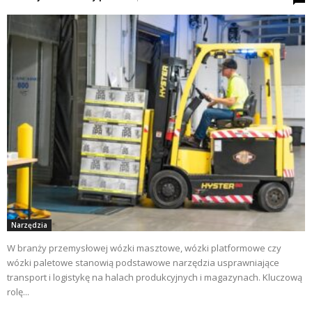
Narzędzia
W branży przemysłowej wózki masztowe, wózki platformowe czy
wózki paletowe stanowią podstawowe narzędzia usprawniające
transport i logistykę na halach produkcyjnych i magazynach. Kluczową
rolę...