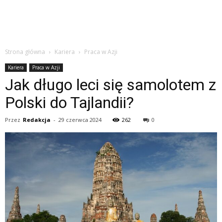
Strona główna
Kariera
Praca w Azji
Kariera
Praca w Azji
Jak długo leci się samolotem z
Polski do Tajlandii?
Przez
Redakcja
-
29 czerwca 2024
262
0