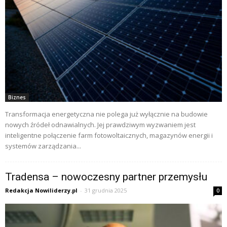
Biznes
Transformacja energetyczna nie polega już wyłącznie na budowie
nowych źródeł odnawialnych. Jej prawdziwym wyzwaniem jest
inteligentne połączenie farm fotowoltaicznych, magazynów energii i
systemów zarządzania...
Tradensa – nowoczesny partner przemysłu
Redakcja Nowiliderzy.pl
-
31 grudnia 2025
0