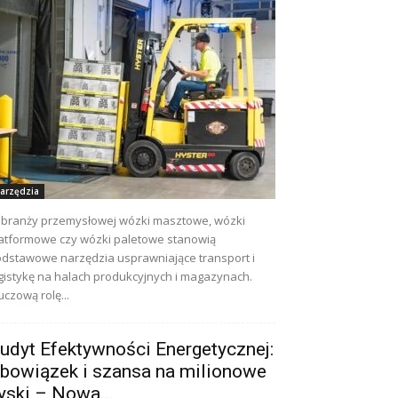
arzędzia
branży przemysłowej wózki masztowe, wózki
atformowe czy wózki paletowe stanowią
dstawowe narzędzia usprawniające transport i
gistykę na halach produkcyjnych i magazynach.
uczową rolę...
udyt Efektywności Energetycznej:
bowiązek i szansa na milionowe
yski – Nowa...