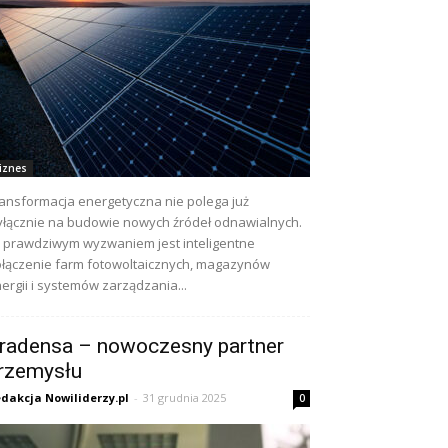
iznes
ansformacja energetyczna nie polega już
łącznie na budowie nowych źródeł odnawialnych.
j prawdziwym wyzwaniem jest inteligentne
łączenie farm fotowoltaicznych, magazynów
ergii i systemów zarządzania...
radensa – nowoczesny partner
rzemysłu
dakcja Nowiliderzy.pl
-
31 grudnia 2025
0