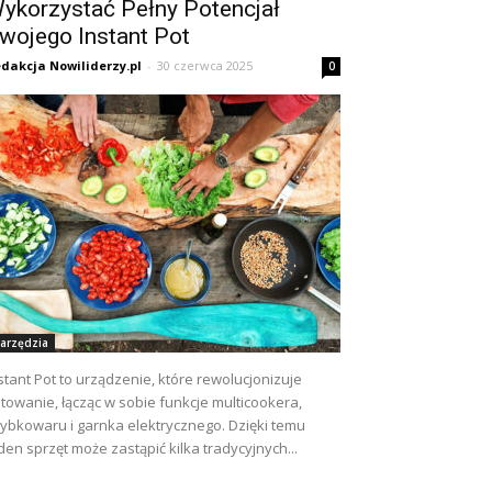
ykorzystać Pełny Potencjał
wojego Instant Pot
dakcja Nowiliderzy.pl
-
30 czerwca 2025
0
arzędzia
stant Pot to urządzenie, które rewolucjonizuje
towanie, łącząc w sobie funkcje multicookera,
ybkowaru i garnka elektrycznego. Dzięki temu
den sprzęt może zastąpić kilka tradycyjnych...