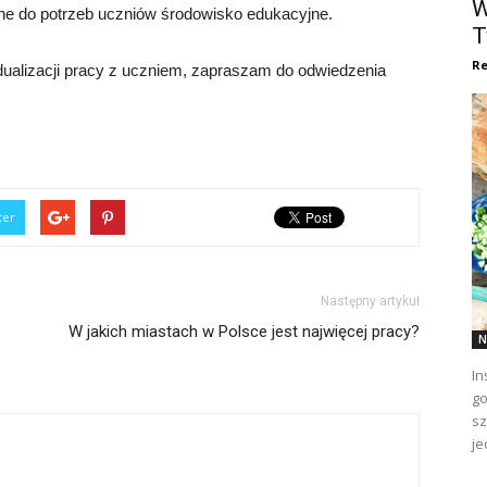
W
ane do potrzeb uczniów środowisko edukacyjne.
T
Re
dualizacji pracy z uczniem, zapraszam do odwiedzenia
ter
Następny artykuł
W jakich miastach w Polsce jest najwięcej pracy?
N
In
go
sz
je