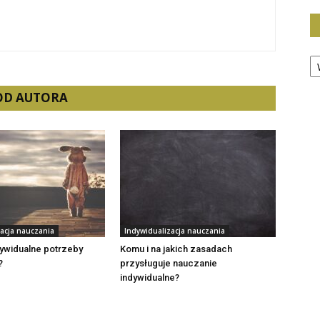
Ka
 OD AUTORA
zacja nauczania
Indywidualizacja nauczania
dywidualne potrzeby
Komu i na jakich zasadach
?
przysługuje nauczanie
indywidualne?