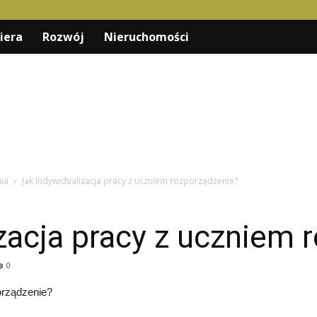
iera
Rozwój
Nieruchomości
nia
Jak Indywidualizacja pracy z uczniem rozporządzenie?
zacja pracy z uczniem 
0
orządzenie?