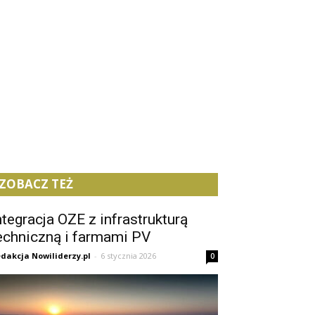
ZOBACZ TEŻ
ntegracja OZE z infrastrukturą
echniczną i farmami PV
dakcja Nowiliderzy.pl
-
6 stycznia 2026
0