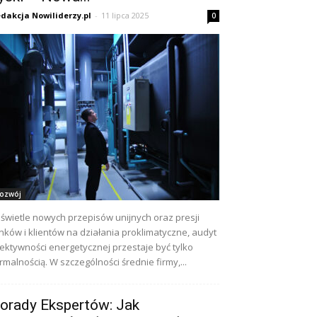
dakcja Nowiliderzy.pl
-
11 lipca 2025
0
ozwój
świetle nowych przepisów unijnych oraz presji
nków i klientów na działania proklimatyczne, audyt
ektywności energetycznej przestaje być tylko
rmalnością. W szczególności średnie firmy,...
orady Ekspertów: Jak