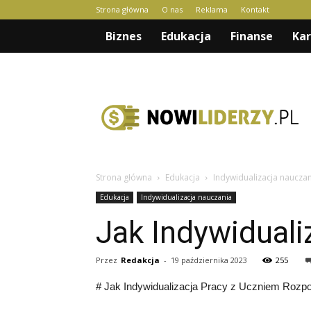
Strona główna
O nas
Reklama
Kontakt
Biznes
Edukacja
Finanse
Kar
nowiliderzy.pl
Strona główna
Edukacja
Indywidualizacja naucza
Edukacja
Indywidualizacja nauczania
Jak Indywiduali
Przez
Redakcja
-
19 października 2023
255
# Jak Indywidualizacja Pracy z Uczniem Rozp