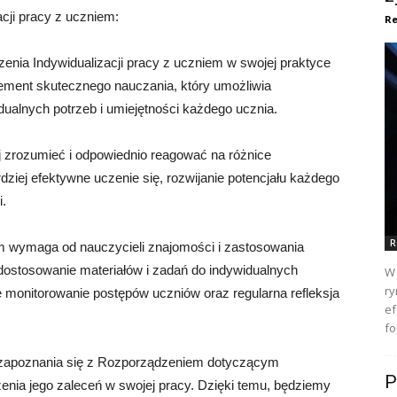
cji pracy z uczniem:
Re
nia Indywidualizacji pracy z uczniem w swojej praktyce
lement skutecznego nauczania, który umożliwia
ualnych potrzeb i umiejętności każdego ucznia.
ej zrozumieć i odpowiednio reagować na różnice
ziej efektywne uczenie się, rozwijanie potencjału każdego
i.
R
m wymaga od nauczycieli znajomości i zastosowania
 dostosowanie materiałów i zadań do indywidualnych
W 
ry
 monitorowanie postępów uczniów oraz regularna refleksja
ef
fo
 zapoznania się z Rozporządzeniem dotyczącym
P
żenia jego zaleceń w swojej pracy. Dzięki temu, będziemy