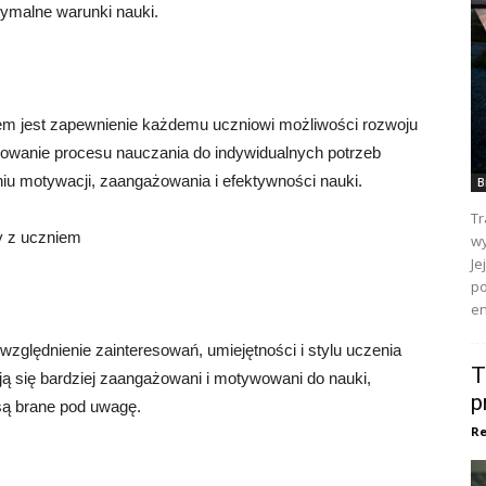
ymalne warunki nauki.
em jest zapewnienie każdemu uczniowi możliwości rozwoju
sowanie procesu nauczania do indywidualnych potrzeb
iu motywacji, zaangażowania i efektywności nauki.
B
Tr
cy z uczniem
wy
Je
po
en
zględnienie zainteresowań, umiejętności i stylu uczenia
T
ją się bardziej zaangażowani i motywowani do nauki,
p
są brane pod uwagę.
Re