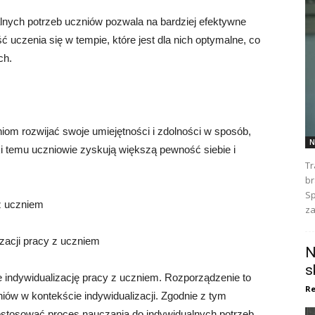
nych potrzeb uczniów pozwala na bardziej efektywne
uczenia się w tempie, które jest dla nich optymalne, co
ch.
om rozwijać swoje umiejętności i zdolności w sposób,
N
ęki temu uczniowie zyskują większą pewność siebie i
Tr
br
Sp
 z uczniem
za
zacji pracy z uczniem
N
s
je indywidualizację pracy z uczniem. Rozporządzenie to
Re
niów w kontekście indywidualizacji. Zgodnie z tym
stosować proces nauczania do indywidualnych potrzeb