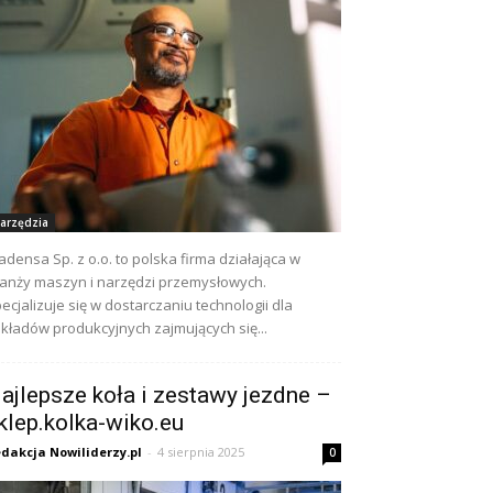
arzędzia
adensa Sp. z o.o. to polska firma działająca w
anży maszyn i narzędzi przemysłowych.
ecjalizuje się w dostarczaniu technologii dla
kładów produkcyjnych zajmujących się...
ajlepsze koła i zestawy jezdne –
klep.kolka-wiko.eu
dakcja Nowiliderzy.pl
-
4 sierpnia 2025
0