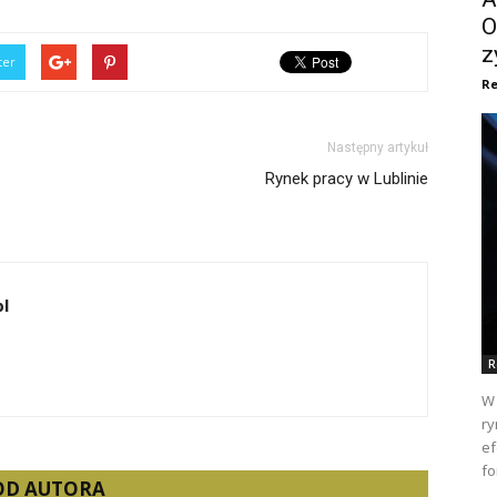
O
z
ter
Re
Następny artykuł
Rynek pracy w Lublinie
pl
R
W 
ry
ef
fo
 OD AUTORA