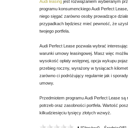
Audi leasing
jest rozwiązaniem wybieranym prze
programu konsumenckiego Audi Perfect Lease
niego sięgać zarówno osoby prowadzące działa
przypadkach będziesz mieć pewność, że uzysk
twojego portfela.
Audi Perfect Lease pozwala wybrać interesują
warunki umowy leasingowej. Masz więc możliw
wysokość opłaty wstępnej, opcja wykupu poja
przebieg roczny, wyrażony w tysiącach kilometró
zarówno ci podróżujący regularnie jak i spor
umowy.
Przedmiotem programu Audi Perfect Lease są
potrzeb oraz zasobności portfela. Wartość pos
kilkudziesięciu tysięcy złotych wzwyż.
[Głosów:0 Średnia:0/5]