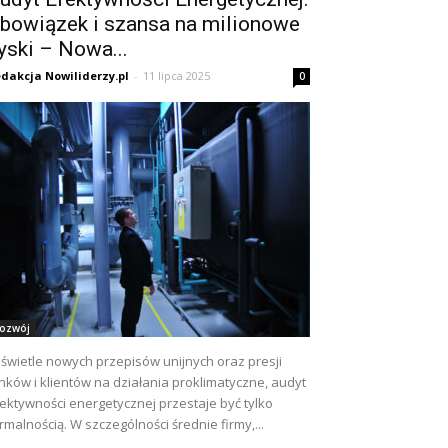
bowiązek i szansa na milionowe
yski – Nowa...
dakcja Nowiliderzy.pl
-
11 lipca 2025
0
ozwój
świetle nowych przepisów unijnych oraz presji
nków i klientów na działania proklimatyczne, audyt
ektywności energetycznej przestaje być tylko
rmalnością. W szczególności średnie firmy,...