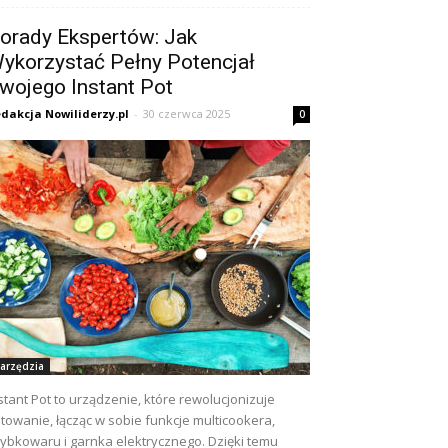
orady Ekspertów: Jak
ykorzystać Pełny Potencjał
wojego Instant Pot
dakcja Nowiliderzy.pl
-
30 czerwca 2025
0
arzędzia
stant Pot to urządzenie, które rewolucjonizuje
towanie, łącząc w sobie funkcje multicookera,
ybkowaru i garnka elektrycznego. Dzięki temu