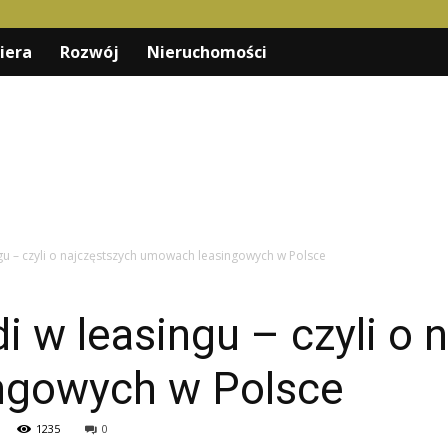
iera
Rozwój
Nieruchomości
u – czyli o najczęstszych umowach leasingowych w Polsce
w leasingu – czyli o 
ngowych w Polsce
1235
0