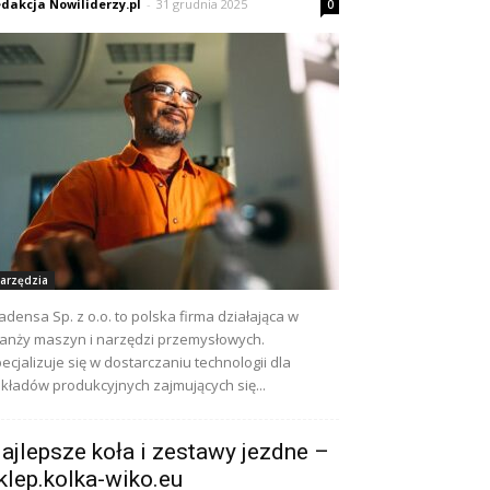
dakcja Nowiliderzy.pl
-
31 grudnia 2025
0
arzędzia
adensa Sp. z o.o. to polska firma działająca w
anży maszyn i narzędzi przemysłowych.
ecjalizuje się w dostarczaniu technologii dla
kładów produkcyjnych zajmujących się...
ajlepsze koła i zestawy jezdne –
klep.kolka-wiko.eu