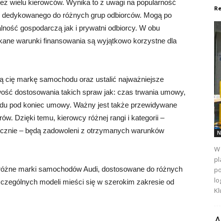
z wielu kierowców. Wynika to z uwagi na popularność
Re
, dedykowanego do różnych grup odbiorców. Mogą po
lność gospodarczą jak i prywatni odbiorcy. W obu
ane warunki finansowania są wyjątkowo korzystne dla
cą cię markę samochodu oraz ustalić najważniejsze
ość dostosowania takich spraw jak: czas trwania umowy,
zdu pod koniec umowy. Ważny jest także przewidywane
w. Dzięki temu, kierowcy różnej rangi i kategorii –
adycznie – będą zadowoleni z otrzymanych warunków
N
W 
pl
 różne marki samochodów Audi, dostosowane do różnych
po
lo
zczególnych modeli mieści się w szerokim zakresie od
Kl
A