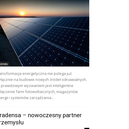
iznes
ansformacja energetyczna nie polega już
łącznie na budowie nowych źródeł odnawialnych.
j prawdziwym wyzwaniem jest inteligentne
łączenie farm fotowoltaicznych, magazynów
ergii i systemów zarządzania...
radensa – nowoczesny partner
rzemysłu