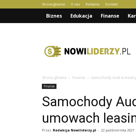
Strona główna
O nas
Reklama
Kontakt
Biznes
Edukacja
Finanse
Kar
nowiliderzy.pl
Strona główna
Finanse
Samochody Audi w leasing
Finanse
Samochody Audi 
umowach leasi
Przez
Redakcja Nowiliderzy.pl
-
22 października 2021