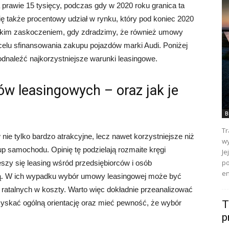
rawie 15 tysięcy, podczas gdy w 2020 roku granica ta
ię także procentowy udział w rynku, który pod koniec 2020
ielkim zaskoczeniem, gdy zdradzimy, że również umowy
elu sfinansowania zakupu pojazdów marki Audi. Poniżej
odnaleźć najkorzystniejsze warunki leasingowe.
w leasingowych – oraz jak je
B
Tr
ie tylko bardzo atrakcyjne, lecz nawet korzystniejsze niż
wy
p samochodu. Opinię tę podzielają rozmaite kręgi
Je
po
eszy się leasing wśród przedsiębiorców i osób
en
ą. W ich wypadku wybór umowy leasingowej może być
 ratalnych w koszty. Warto więc dokładnie przeanalizować
yskać ogólną orientację oraz mieć pewność, że wybór
T
p