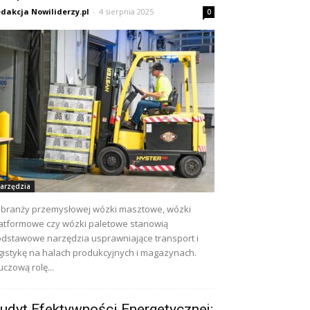
dakcja Nowiliderzy.pl
-
4 sierpnia 2025
0
arzędzia
branży przemysłowej wózki masztowe, wózki
atformowe czy wózki paletowe stanowią
dstawowe narzędzia usprawniające transport i
gistykę na halach produkcyjnych i magazynach.
uczową rolę...
udyt Efektywności Energetycznej: