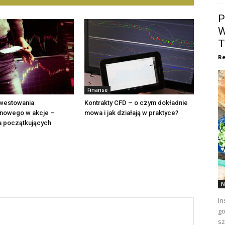
P
W
T
Re
Finanse
nwestowania
Kontrakty CFD – o czym dokładnie
inowego w akcje –
mowa i jak działają w praktyce?
a początkujących
N
In
go
sz