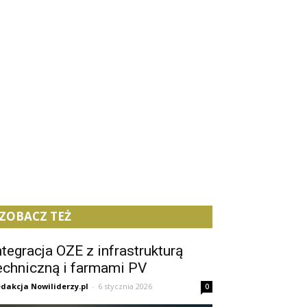
ZOBACZ TEŻ
ntegracja OZE z infrastrukturą
echniczną i farmami PV
dakcja Nowiliderzy.pl
-
6 stycznia 2026
0