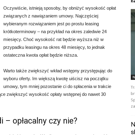
Re
Oczywiście, istnieją sposoby, by obniżyć wysokość opłat
związanych z nawiązaniem umowy. Najczęściej
wybieranym rozwiązaniem jest po prostu leasing
krótkoterminowy – na przykład na okres zaledwie 24
miesięcy. Choć wysokość rat będzie wyższa niż w
przypadku leasingu na okres 48 miesięcy, to jednak
ostateczna kwota opłat będzie niższa.
Warto także zwiększyć wkład wstępny przystępując do
N
wyboru oferty. Im większą kwotę uiścisz na początku
umowy, tym mniej pozostanie ci do spłacenia w trakcie
Tr
br
jące zwiększyć wysokość opłaty wstępnej do nawet 30
Sp
za
– opłacalny czy nie?
N
s