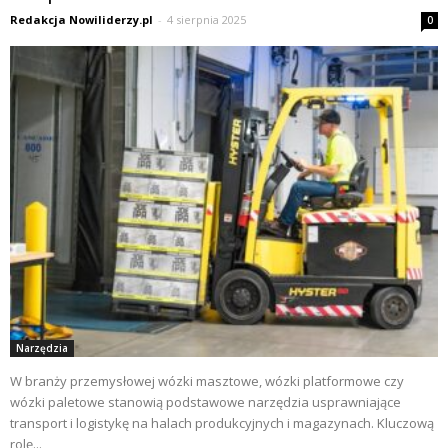
Redakcja Nowiliderzy.pl
-
4 sierpnia 2025
0
Narzędzia
W branży przemysłowej wózki masztowe, wózki platformowe czy
wózki paletowe stanowią podstawowe narzędzia usprawniające
transport i logistykę na halach produkcyjnych i magazynach. Kluczową
rolę...