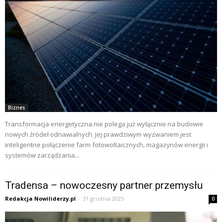
Biznes
Transformacja energetyczna nie polega już wyłącznie na budowie
nowych źródeł odnawialnych. Jej prawdziwym wyzwaniem jest
inteligentne połączenie farm fotowoltaicznych, magazynów energii i
systemów zarządzania...
Tradensa – nowoczesny partner przemysłu
Redakcja Nowiliderzy.pl
-
31 grudnia 2025
0