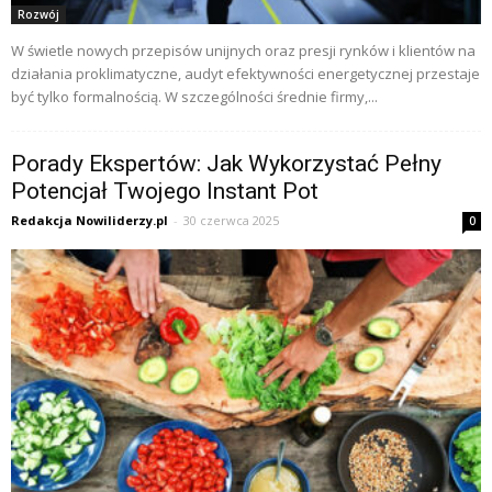
Rozwój
W świetle nowych przepisów unijnych oraz presji rynków i klientów na
działania proklimatyczne, audyt efektywności energetycznej przestaje
być tylko formalnością. W szczególności średnie firmy,...
Porady Ekspertów: Jak Wykorzystać Pełny
Potencjał Twojego Instant Pot
Redakcja Nowiliderzy.pl
-
30 czerwca 2025
0