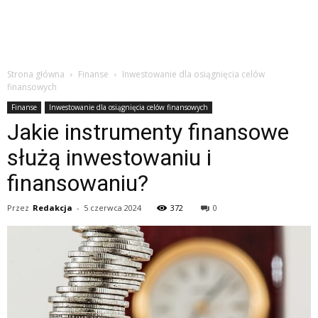
Strona główna
Finanse
Inwestowanie dla osiągnięcia celów
finansowych
Finanse
Inwestowanie dla osiągnięcia celów finansowych
Jakie instrumenty finansowe
służą inwestowaniu i
finansowaniu?
Przez
Redakcja
-
5 czerwca 2024
372
0