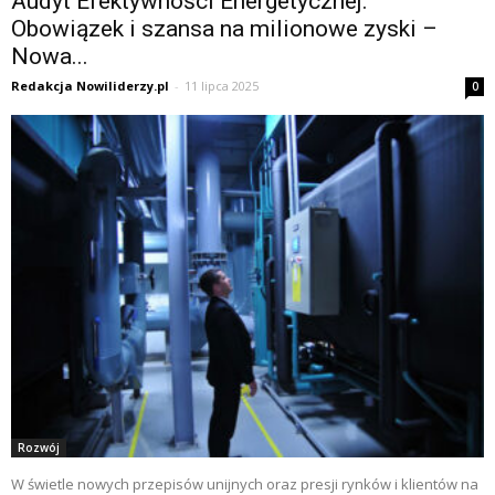
Audyt Efektywności Energetycznej:
Obowiązek i szansa na milionowe zyski –
Nowa...
Redakcja Nowiliderzy.pl
-
11 lipca 2025
0
Rozwój
W świetle nowych przepisów unijnych oraz presji rynków i klientów na