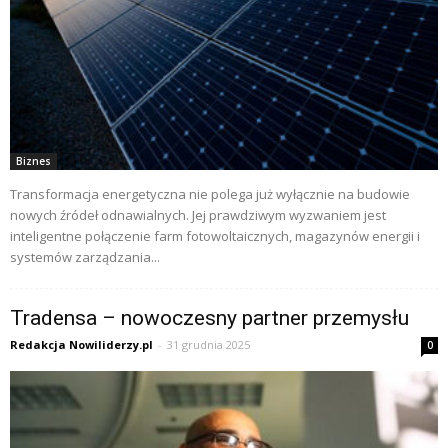
Biznes
Transformacja energetyczna nie polega już wyłącznie na budowie
nowych źródeł odnawialnych. Jej prawdziwym wyzwaniem jest
inteligentne połączenie farm fotowoltaicznych, magazynów energii i
systemów zarządzania...
Tradensa – nowoczesny partner przemysłu
Redakcja Nowiliderzy.pl
-
31 grudnia 2025
0