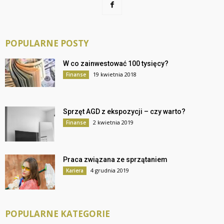
POPULARNE POSTY
W co zainwestować 100 tysięcy?
19 kwietnia 2018
Finanse
Sprzęt AGD z ekspozycji – czy warto?
2 kwietnia 2019
Finanse
Praca związana ze sprzątaniem
4 grudnia 2019
Kariera
POPULARNE KATEGORIE