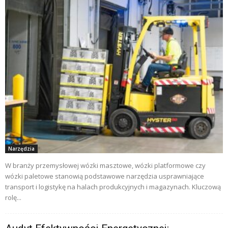
Narzędzia
W branży przemysłowej wózki masztowe, wózki platformowe czy
wózki paletowe stanowią podstawowe narzędzia usprawniające
transport i logistykę na halach produkcyjnych i magazynach. Kluczową
rolę...