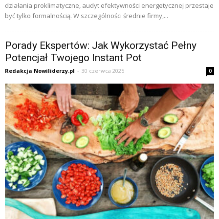
działania proklimatyczne, audyt efektywności energetycznej przestaje
być tylko formalnością. W szczególności średnie firmy,...
Porady Ekspertów: Jak Wykorzystać Pełny
Potencjał Twojego Instant Pot
Redakcja Nowiliderzy.pl
-
30 czerwca 2025
0