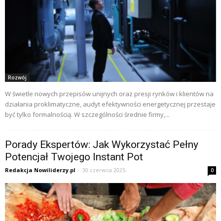
Rozwój
W świetle nowych przepisów unijnych oraz presji rynków i klientów na
działania proklimatyczne, audyt efektywności energetycznej przestaje
być tylko formalnością. W szczególności średnie firmy,...
Porady Ekspertów: Jak Wykorzystać Pełny
Potencjał Twojego Instant Pot
Redakcja Nowiliderzy.pl
-
30 czerwca 2025
0