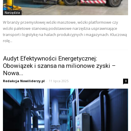
Narzędzia
W branży przemysłowej wózki masztowe, wózki platformowe czy
wózki paletowe stanowią podstawowe narzędzia usprawniające
transport i logistykę na halach produkcyjnych i magazynach. Kluczową
rolę...
Audyt Efektywności Energetycznej:
Obowiązek i szansa na milionowe zyski –
Nowa...
Redakcja Nowiliderzy.pl
-
11 lipca 2025
0