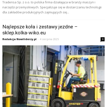
Tradensa Sp. z o.o. to polska firma działająca w branży maszyn i
narzędzi przemysłowych. Specjalizuje się w dostarczaniu technologii
dla zakładów produkcyjnych zajmujących się...
Najlepsze koła i zestawy jezdne –
sklep.kolka-wiko.eu
Redakcja Nowiliderzy.pl
-
4 sierpnia 2025
0