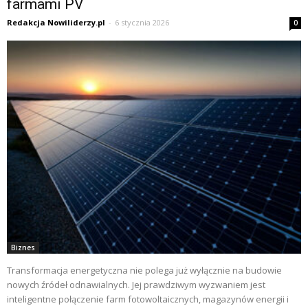
farmami PV
Redakcja Nowiliderzy.pl
-
6 stycznia 2026
0
Biznes
Transformacja energetyczna nie polega już wyłącznie na budowie
nowych źródeł odnawialnych. Jej prawdziwym wyzwaniem jest
inteligentne połączenie farm fotowoltaicznych, magazynów energii i