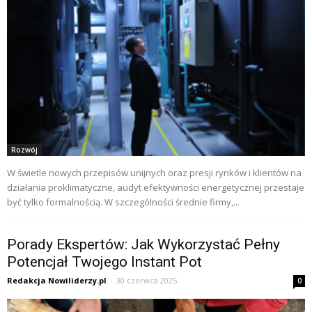
Rozwój
W świetle nowych przepisów unijnych oraz presji rynków i klientów na
działania proklimatyczne, audyt efektywności energetycznej przestaje
być tylko formalnością. W szczególności średnie firmy,...
Porady Ekspertów: Jak Wykorzystać Pełny
Potencjał Twojego Instant Pot
Redakcja Nowiliderzy.pl
-
30 czerwca 2025
0