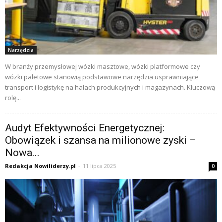
Narzędzia
W branży przemysłowej wózki masztowe, wózki platformowe czy
wózki paletowe stanowią podstawowe narzędzia usprawniające
transport i logistykę na halach produkcyjnych i magazynach. Kluczową
rolę...
Audyt Efektywności Energetycznej:
Obowiązek i szansa na milionowe zyski –
Nowa...
Redakcja Nowiliderzy.pl
-
11 lipca 2025
0