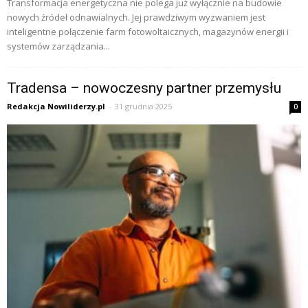
Transformacja energetyczna nie polega już wyłącznie na budowie
nowych źródeł odnawialnych. Jej prawdziwym wyzwaniem jest
inteligentne połączenie farm fotowoltaicznych, magazynów energii i
systemów zarządzania...
Tradensa – nowoczesny partner przemysłu
Redakcja Nowiliderzy.pl
-
31 grudnia 2025
0