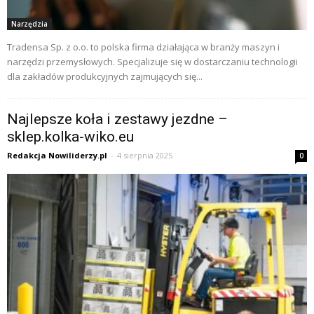
Narzędzia
Tradensa Sp. z o.o. to polska firma działająca w branży maszyn i
narzędzi przemysłowych. Specjalizuje się w dostarczaniu technologii
dla zakładów produkcyjnych zajmujących się...
Najlepsze koła i zestawy jezdne –
sklep.kolka-wiko.eu
Redakcja Nowiliderzy.pl
-
4 sierpnia 2025
0