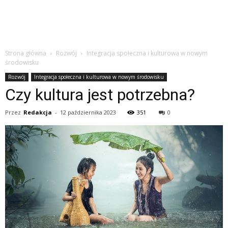
Strona główna
Rozwój
Integracja społeczna i kulturowa w nowym
środowisku
Rozwój
Integracja społeczna i kulturowa w nowym środowisku
Czy kultura jest potrzebna?
Przez
Redakcja
-
12 października 2023
351
0