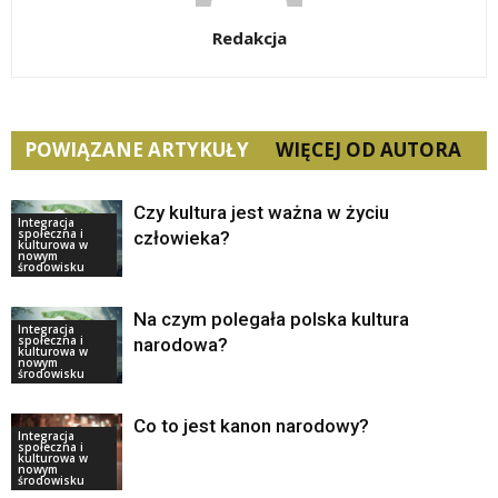
Redakcja
POWIĄZANE ARTYKUŁY
WIĘCEJ OD AUTORA
Czy kultura jest ważna w życiu
Integracja
społeczna i
człowieka?
kulturowa w
nowym
środowisku
Na czym polegała polska kultura
Integracja
społeczna i
narodowa?
kulturowa w
nowym
środowisku
Co to jest kanon narodowy?
Integracja
społeczna i
kulturowa w
nowym
środowisku