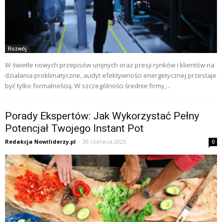
Rozwój
W świetle nowych przepisów unijnych oraz presji rynków i klientów na
działania proklimatyczne, audyt efektywności energetycznej przestaje
być tylko formalnością. W szczególności średnie firmy,...
Porady Ekspertów: Jak Wykorzystać Pełny
Potencjał Twojego Instant Pot
Redakcja Nowiliderzy.pl
-
30 czerwca 2025
0