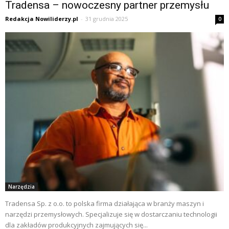
Tradensa – nowoczesny partner przemysłu
Redakcja Nowiliderzy.pl
-
31 grudnia 2025
0
Narzędzia
Tradensa Sp. z o.o. to polska firma działająca w branży maszyn i
narzędzi przemysłowych. Specjalizuje się w dostarczaniu technologii
dla zakładów produkcyjnych zajmujących się...