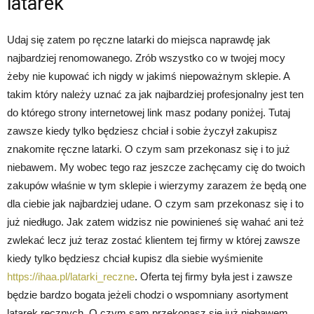
latarek
Udaj się zatem po ręczne latarki do miejsca naprawdę jak
najbardziej renomowanego. Zrób wszystko co w twojej mocy
żeby nie kupować ich nigdy w jakimś niepoważnym sklepie. A
takim który należy uznać za jak najbardziej profesjonalny jest ten
do którego strony internetowej link masz podany poniżej. Tutaj
zawsze kiedy tylko będziesz chciał i sobie życzył zakupisz
znakomite ręczne latarki. O czym sam przekonasz się i to już
niebawem. My wobec tego raz jeszcze zachęcamy cię do twoich
zakupów właśnie w tym sklepie i wierzymy zarazem że będą one
dla ciebie jak najbardziej udane. O czym sam przekonasz się i to
już niedługo. Jak zatem widzisz nie powinieneś się wahać ani też
zwlekać lecz już teraz zostać klientem tej firmy w której zawsze
kiedy tylko będziesz chciał kupisz dla siebie wyśmienite
https://ihaa.pl/latarki_reczne
. Oferta tej firmy była jest i zawsze
będzie bardzo bogata jeżeli chodzi o wspomniany asortyment
latarek ręcznych. O czym sam przekonasz się już niebawem.