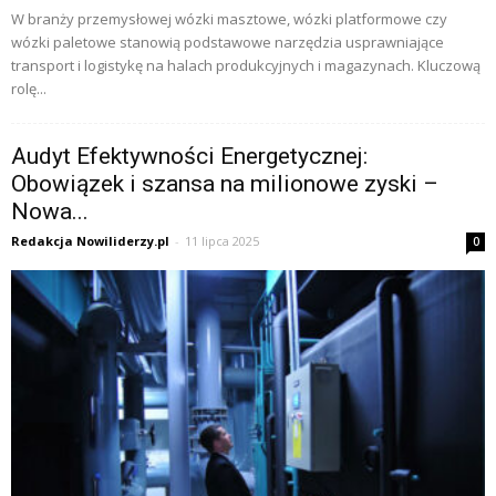
W branży przemysłowej wózki masztowe, wózki platformowe czy
wózki paletowe stanowią podstawowe narzędzia usprawniające
transport i logistykę na halach produkcyjnych i magazynach. Kluczową
rolę...
Audyt Efektywności Energetycznej:
Obowiązek i szansa na milionowe zyski –
Nowa...
Redakcja Nowiliderzy.pl
-
11 lipca 2025
0