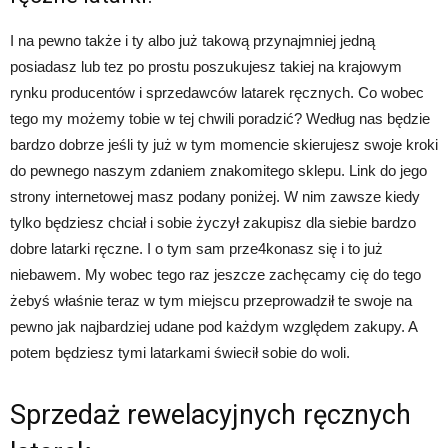
I na pewno także i ty albo już takową przynajmniej jedną
posiadasz lub tez po prostu poszukujesz takiej na krajowym
rynku producentów i sprzedawców latarek ręcznych. Co wobec
tego my możemy tobie w tej chwili poradzić? Według nas będzie
bardzo dobrze jeśli ty już w tym momencie skierujesz swoje kroki
do pewnego naszym zdaniem znakomitego sklepu. Link do jego
strony internetowej masz podany poniżej. W nim zawsze kiedy
tylko będziesz chciał i sobie życzył zakupisz dla siebie bardzo
dobre latarki ręczne. I o tym sam prze4konasz się i to już
niebawem. My wobec tego raz jeszcze zachęcamy cię do tego
żebyś właśnie teraz w tym miejscu przeprowadził te swoje na
pewno jak najbardziej udane pod każdym względem zakupy. A
potem będziesz tymi latarkami świecił sobie do woli.
Sprzedaż rewelacyjnych ręcznych