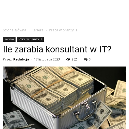
Strona główna
Kariera
Praca w branży IT
Kariera
Praca w branży IT
Ile zarabia konsultant w IT?
Przez
Redakcja
-
17 listopada 2023
252
0