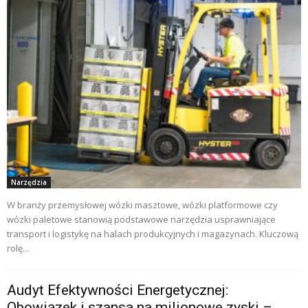
Narzędzia
W branży przemysłowej wózki masztowe, wózki platformowe czy
wózki paletowe stanowią podstawowe narzędzia usprawniające
transport i logistykę na halach produkcyjnych i magazynach. Kluczową
rolę...
Audyt Efektywności Energetycznej:
Obowiązek i szansa na milionowe zyski –