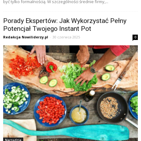
być tylko formalnością. W szczególności średnie firmy,...
Porady Ekspertów: Jak Wykorzystać Pełny
Potencjał Twojego Instant Pot
Redakcja Nowiliderzy.pl
-
30 czerwca 2025
0
Narzędzia