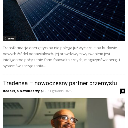
Biznes
Transformacja energetyczna nie polega już wyłącznie na budowie
nowych źródeł odnawialnych. Jej prawdziwym wyzwaniem jest
inteligentne połączenie farm fotowoltaicznych, magazynów energii i
systemów zarządzania...
Tradensa – nowoczesny partner przemysłu
Redakcja Nowiliderzy.pl
-
31 grudnia 2025
0