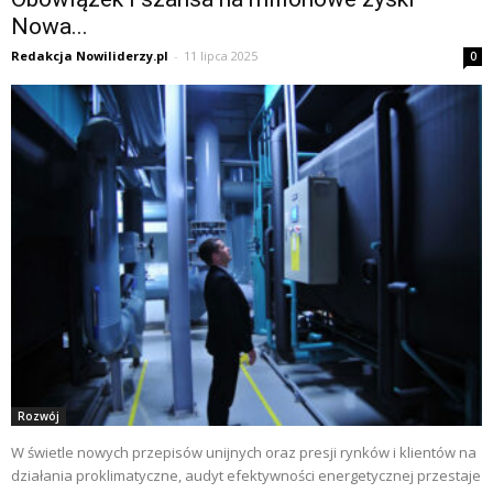
Nowa...
Redakcja Nowiliderzy.pl
-
11 lipca 2025
0
Rozwój
W świetle nowych przepisów unijnych oraz presji rynków i klientów na
działania proklimatyczne, audyt efektywności energetycznej przestaje