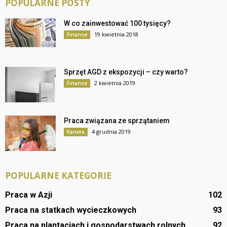
POPULARNE POSTY
W co zainwestować 100 tysięcy?
19 kwietnia 2018
Finanse
Sprzęt AGD z ekspozycji – czy warto?
2 kwietnia 2019
Finanse
Praca związana ze sprzątaniem
4 grudnia 2019
Kariera
POPULARNE KATEGORIE
Praca w Azji
102
Praca na statkach wycieczkowych
93
Praca na plantacjach i gospodarstwach rolnych
92