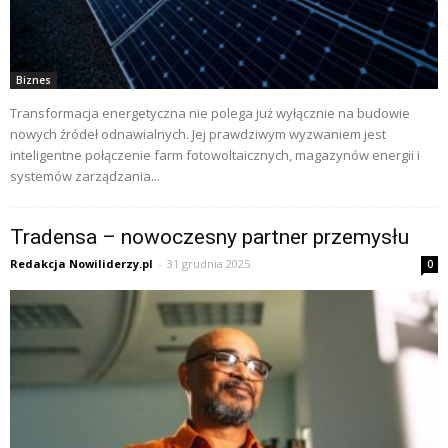
Biznes
Transformacja energetyczna nie polega już wyłącznie na budowie
nowych źródeł odnawialnych. Jej prawdziwym wyzwaniem jest
inteligentne połączenie farm fotowoltaicznych, magazynów energii i
systemów zarządzania...
Tradensa – nowoczesny partner przemysłu
Redakcja Nowiliderzy.pl
-
31 grudnia 2025
0