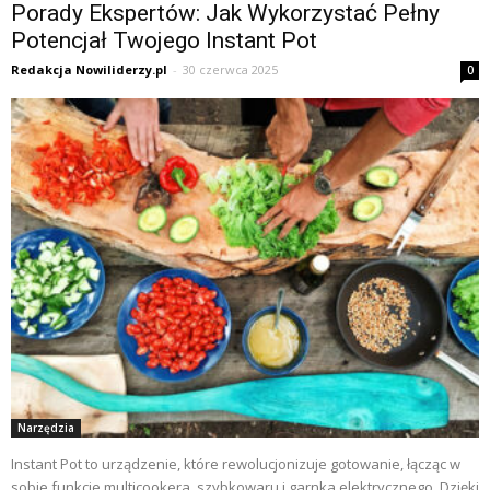
Porady Ekspertów: Jak Wykorzystać Pełny
Potencjał Twojego Instant Pot
Redakcja Nowiliderzy.pl
-
30 czerwca 2025
0
Narzędzia
Instant Pot to urządzenie, które rewolucjonizuje gotowanie, łącząc w
sobie funkcje multicookera, szybkowaru i garnka elektrycznego. Dzięki