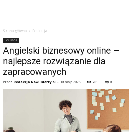
Strona główna
Edukacja
Edukacja
Angielski biznesowy online –
najlepsze rozwiązanie dla
zapracowanych
Przez
Redakcja Nowiliderzy.pl
-
10 maja 2025
761
0