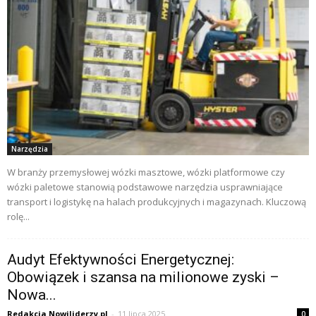
Narzędzia
W branży przemysłowej wózki masztowe, wózki platformowe czy
wózki paletowe stanowią podstawowe narzędzia usprawniające
transport i logistykę na halach produkcyjnych i magazynach. Kluczową
rolę...
Audyt Efektywności Energetycznej:
Obowiązek i szansa na milionowe zyski –
Nowa...
Redakcja Nowiliderzy.pl
-
11 lipca 2025
0