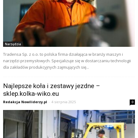
Narzędzia
Tradensa Sp. z o.o. to polska firma działająca w branży maszyn i
narzędzi przemysłowych. Specjalizuje się w dostarczaniu technologii
dla zakładów produkcyjnych zajmujących się...
Najlepsze koła i zestawy jezdne –
sklep.kolka-wiko.eu
Redakcja Nowiliderzy.pl
-
4 sierpnia 2025
0