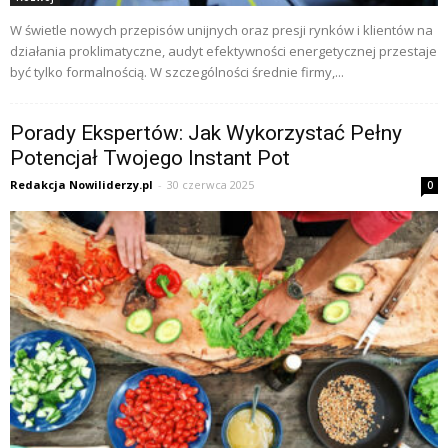
W świetle nowych przepisów unijnych oraz presji rynków i klientów na
działania proklimatyczne, audyt efektywności energetycznej przestaje
być tylko formalnością. W szczególności średnie firmy,...
Porady Ekspertów: Jak Wykorzystać Pełny
Potencjał Twojego Instant Pot
Redakcja Nowiliderzy.pl
-
30 czerwca 2025
0