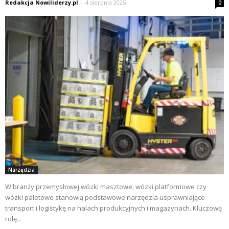
Redakcja Nowiliderzy.pl
-
4 sierpnia 2025
0
Narzędzia
W branży przemysłowej wózki masztowe, wózki platformowe czy
wózki paletowe stanowią podstawowe narzędzia usprawniające
transport i logistykę na halach produkcyjnych i magazynach. Kluczową
rolę...