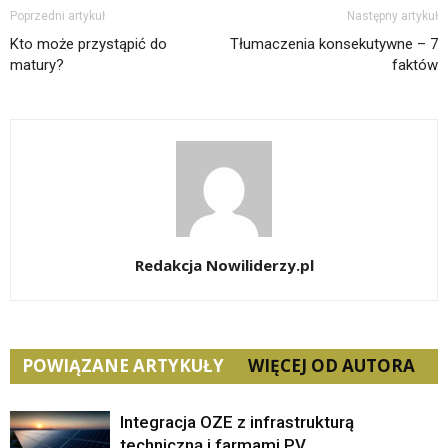
Poprzedni artykuł
Następny artykuł
Kto może przystąpić do
Tłumaczenia konsekutywne – 7
matury?
faktów
Redakcja Nowiliderzy.pl
POWIĄZANE ARTYKUŁY
WIĘCEJ OD AUTORA
Integracja OZE z infrastrukturą
techniczną i farmami PV