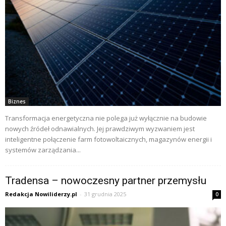
Biznes
Transformacja energetyczna nie polega już wyłącznie na budowie
nowych źródeł odnawialnych. Jej prawdziwym wyzwaniem jest
inteligentne połączenie farm fotowoltaicznych, magazynów energii i
systemów zarządzania...
Tradensa – nowoczesny partner przemysłu
Redakcja Nowiliderzy.pl
-
31 grudnia 2025
0