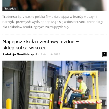
Narzędzia
Tradensa Sp. z o.o. to polska firma działająca w branży maszyn i
narzędzi przemysłowych. Specjalizuje się w dostarczaniu technologii
dla zakładów produkcyjnych zajmujących się...
Najlepsze koła i zestawy jezdne –
sklep.kolka-wiko.eu
Redakcja Nowiliderzy.pl
-
4 sierpnia 2025
0