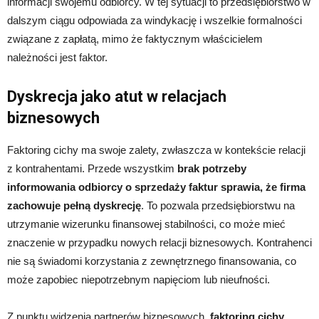
informacji swojemu odbiorcy. W tej sytuacji to przedsiębiorstwo w
dalszym ciągu odpowiada za windykację i wszelkie formalności
związane z zapłatą, mimo że faktycznym właścicielem
należności jest faktor.
Dyskrecja jako atut w relacjach
biznesowych
Faktoring cichy ma swoje zalety, zwłaszcza w kontekście relacji
z kontrahentami. Przede wszystkim
brak potrzeby
informowania odbiorcy o sprzedaży faktur sprawia, że firma
zachowuje pełną dyskrecję
. To pozwala przedsiębiorstwu na
utrzymanie wizerunku finansowej stabilności, co może mieć
znaczenie w przypadku nowych relacji biznesowych. Kontrahenci
nie są świadomi korzystania z zewnętrznego finansowania, co
może zapobiec niepotrzebnym napięciom lub nieufności.
Z punktu widzenia partnerów biznesowych,
faktoring cichy