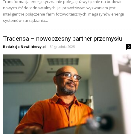
Transformacja energetyczna nie polega już wyłącznie na budowie
nowych źródeł odnawialnych. Jej prawdziwym wyzwaniem jest
inteligentne połączenie farm fotowoltaicznych, magazynów energii i
systemów zarządzania...
Tradensa – nowoczesny partner przemysłu
Redakcja Nowiliderzy.pl
-
31 grudnia 2025
0