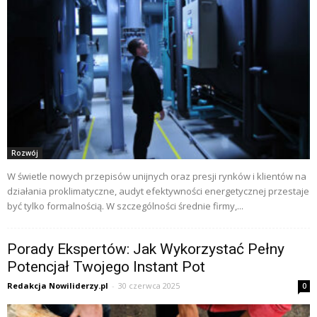
Rozwój
W świetle nowych przepisów unijnych oraz presji rynków i klientów na
działania proklimatyczne, audyt efektywności energetycznej przestaje
być tylko formalnością. W szczególności średnie firmy,...
Porady Ekspertów: Jak Wykorzystać Pełny
Potencjał Twojego Instant Pot
Redakcja Nowiliderzy.pl
-
30 czerwca 2025
0