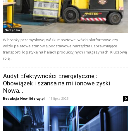
Narzędzia
W branży przemysłowej wózki masztowe, wózki platformowe czy
wózki paletowe stanowią podstawowe narzędzia usprawniające
transport i logistykę na halach produkcyjnych i magazynach. Kluczową
rolę...
Audyt Efektywności Energetycznej:
Obowiązek i szansa na milionowe zyski –
Nowa...
Redakcja Nowiliderzy.pl
-
11 lipca 2025
0